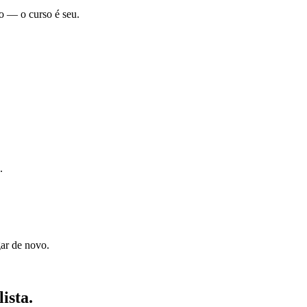
ão — o curso é seu.
.
ar de novo.
ista.