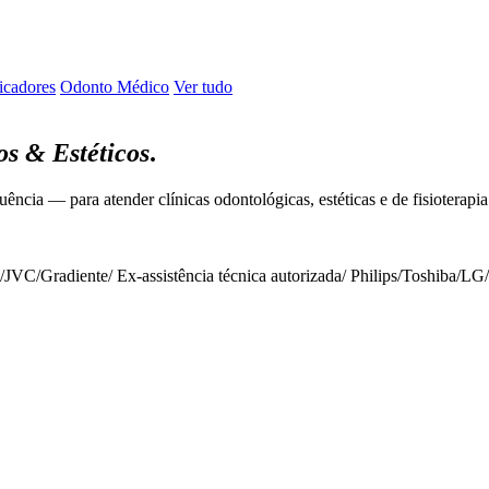
icadores
Odonto Médico
Ver tudo
s & Estéticos
.
equência — para atender clínicas odontológicas, estéticas e de fisioterap
/
JVC
/
Gradiente
/
Ex-assistência técnica autorizada
/
Philips
/
Toshiba
/
LG
/