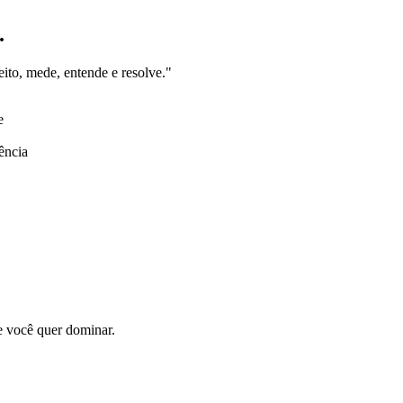
.
o, mede, entende e resolve."
e
ência
e você quer dominar.