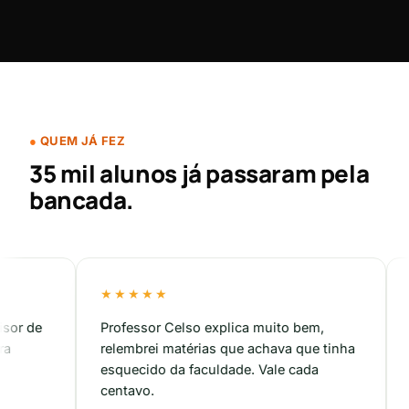
QUEM JÁ FEZ
35 mil alunos já passaram pela
bancada.
★★★★★
★★★
Professor Celso explica muito bem,
Metodo
relembrei matérias que achava que tinha
aplica
esquecido da faculdade. Vale cada
já nas
centavo.
T