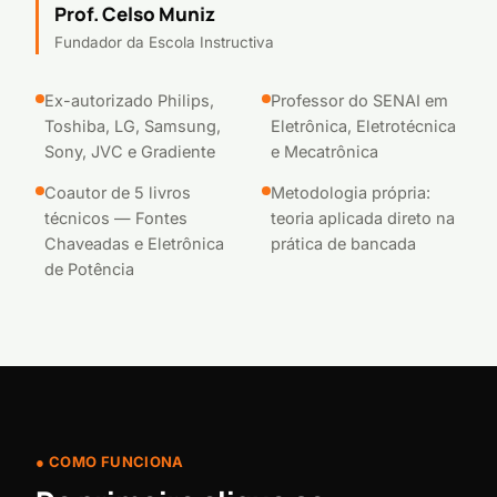
Prof. Celso Muniz
Fundador da Escola Instructiva
Ex-autorizado Philips,
Professor do SENAI em
Toshiba, LG, Samsung,
Eletrônica, Eletrotécnica
Sony, JVC e Gradiente
e Mecatrônica
Coautor de 5 livros
Metodologia própria:
técnicos — Fontes
teoria aplicada direto na
Chaveadas e Eletrônica
prática de bancada
de Potência
COMO FUNCIONA