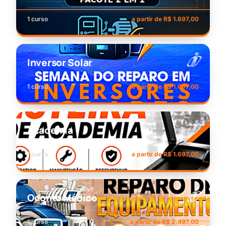
1 curso
a partir de R$ 1.697,00
Inversor Solar
1 curso
a partir de R$ 1.697,00
Academia
1 curso
a partir de R$ 1.697,00
Odonto Médico
1 curso
a partir de R$ 2.497,00