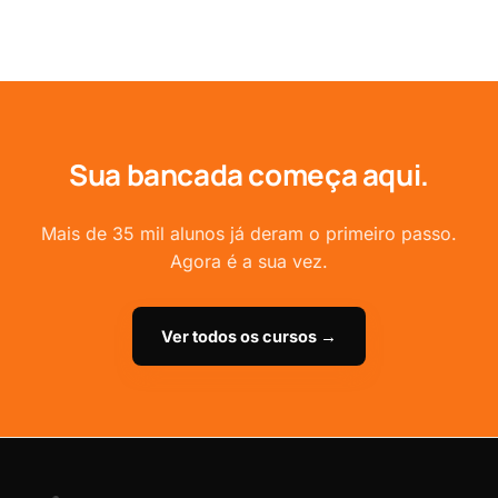
Não é obrigatório pra acompanhar as aulas, mas
horas por semana.
recomendamos ter um multímetro básico pra já ir
aplicando o que aprende. Indicamos os equipamentos
certos dentro do curso.
Sua bancada começa aqui.
Mais de 35 mil alunos já deram o primeiro passo.
Agora é a sua vez.
Ver todos os cursos →