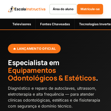
Escola
Instructiva
Área do aluno
Matricule-se
Televisores
Fontes Chaveadas
Tecnologias Inverte
🔥 LANÇAMENTO OFICIAL
Especialista em
Equipamentos
Letícia
Lilian
Odontológicos & Estéticos
.
Diagnóstico e reparo de autoclaves, ultrassom,
eletroterapia e alta frequência — para atender
clínicas odontológicas, estéticas e de fisioterapia
Vitória
Rayssa
com segurança e domínio técnico.