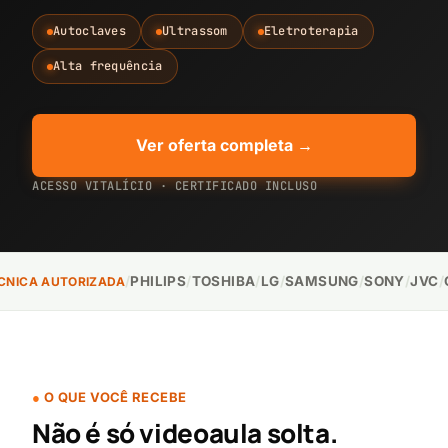
Autoclaves
Ultrassom
Eletroterapia
Alta frequência
Problema com acesso
Quero adquirir um treinamento
Ver oferta completa →
ACESSO VITALÍCIO · CERTIFICADO INCLUSO
Continuar no WhatsApp
/
PHILIPS
/
TOSHIBA
/
LG
/
SAMSUNG
/
SONY
/
JVC
/
GRA
CA AUTORIZADA
O QUE VOCÊ RECEBE
Não é só videoaula solta.