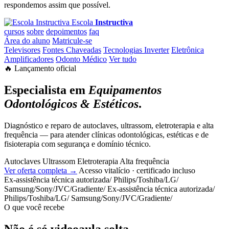
respondemos assim que possível.
Escola
Instructiva
cursos
sobre
depoimentos
faq
Área do aluno
Matricule-se
Televisores
Fontes Chaveadas
Tecnologias Inverter
Eletrônica
Amplificadores
Odonto Médico
Ver tudo
🔥 Lançamento oficial
Especialista em
Equipamentos
Odontológicos & Estéticos
.
Diagnóstico e reparo de autoclaves, ultrassom, eletroterapia e alta
frequência — para atender clínicas odontológicas, estéticas e de
fisioterapia com segurança e domínio técnico.
Autoclaves
Ultrassom
Eletroterapia
Alta frequência
Ver oferta completa →
Acesso vitalício · certificado incluso
Ex-assistência técnica autorizada
/
Philips
/
Toshiba
/
LG
/
Samsung
/
Sony
/
JVC
/
Gradiente
/
Ex-assistência técnica autorizada
/
Philips
/
Toshiba
/
LG
/
Samsung
/
Sony
/
JVC
/
Gradiente
/
O que você recebe