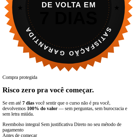
DE VOLTA EM
★
★
7 DIAS
SATISFAÇÃO GARANTIDA
Compra protegida
Risco zero pra você começar.
Se em até
7 dias
você sentir que o curso não é pra você,
devolvemos
100% do valor
— sem perguntas, sem burocracia e
sem letra miúda.
Reembolso integral
Sem justificativa
Direto no seu método de
pagamento
Antes de começar